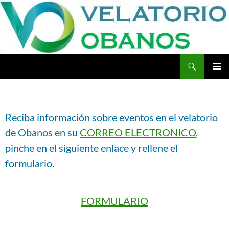
Buscar
Velatorio Obanos
SALTAR
MENÚ
AL
PRINCI
CONTENIDO
Reciba información sobre eventos en el velatorio
de Obanos en su
CORREO ELECTRONICO
,
pinche en el siguiente enlace y rellene el
formulario.
FORMULARIO