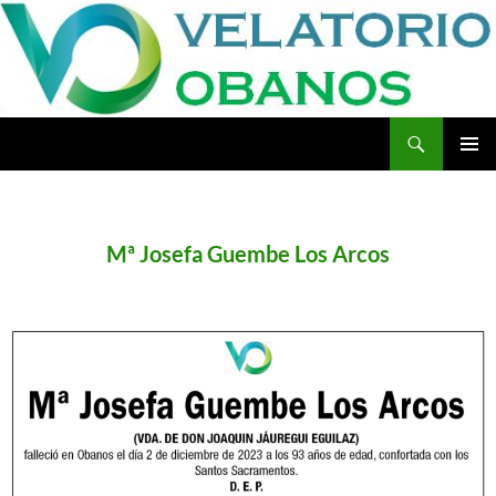
Buscar
Velatorio Obanos
SALTAR
MENÚ
AL
PRINCI
CONTENIDO
Mª Josefa Guembe Los Arcos