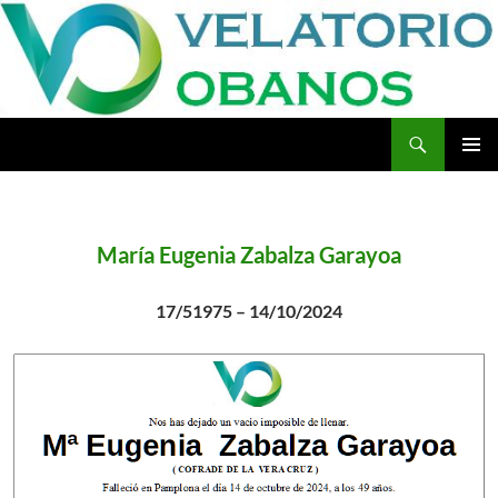
Buscar
Velatorio Obanos
SALTAR
MENÚ
AL
PRINCI
CONTENIDO
María Eugenia Zabalza Garayoa
17/51975 – 14/10/2024