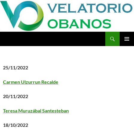
Buscar
Velatorio Obanos
SALTAR
MENÚ
AL
PRINCI
CONTENIDO
25/11/2022
Carmen Ulzurrun Recalde
20/11/2022
Teresa Muruzábal Santesteban
18/10/2022